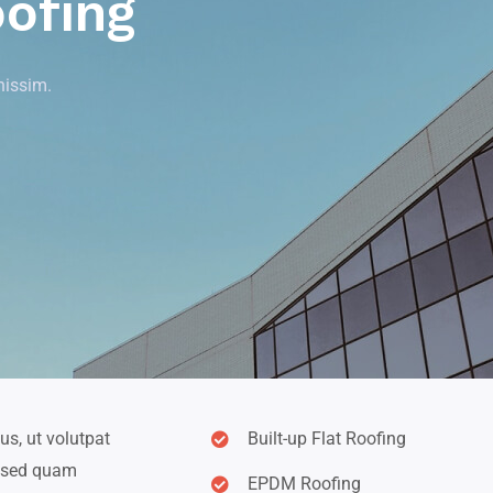
ofing
nissim.
us, ut volutpat
Built-up Flat Roofing
c sed quam
EPDM Roofing