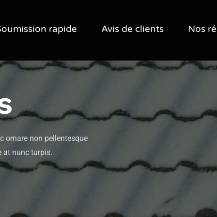
Soumission rapide
Avis de clients
Nos ré
s
ac ornare non pellentesque
e at nunc turpis.