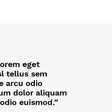
 lorem eget
sl tellus sem
e arcu odio
um dolor aliquam
 odio euismod.”