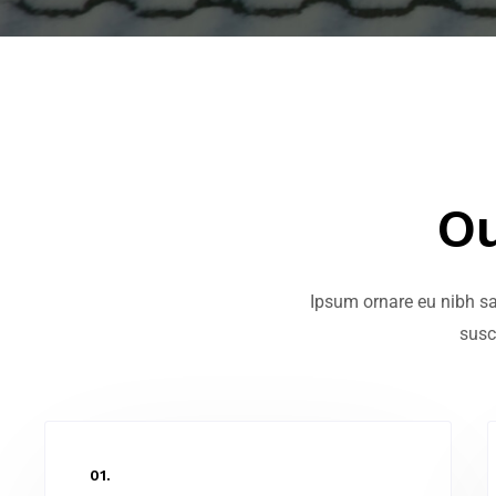
Ou
Ipsum ornare eu nibh sag
susc
01.