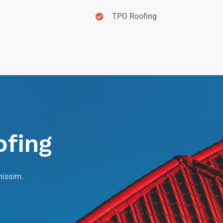
TPO Roofing
ofing
nissim.