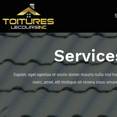
Service
Sapien, eget egestas et sociis donec mauris nulla nisl h
nunc, amet, elit tristique sit viverra risus ornar