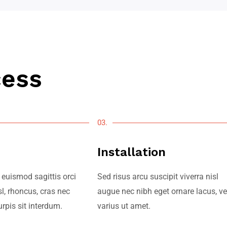
cess
03.
Installation
euismod sagittis orci
Sed risus arcu suscipit viverra nisl
sl, rhoncus, cras nec
augue nec nibh eget ornare lacus, ve
urpis sit interdum.
varius ut amet.